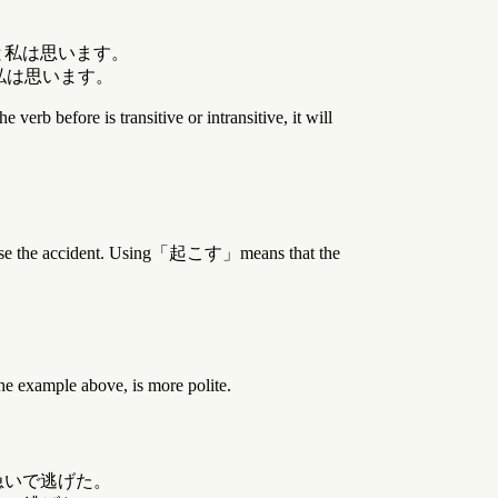
と私は思います。
私は思います。
 before is transitive or intransitive, it will
ause the accident. Using「起こす」means that the
 example above, is more polite.
急いで逃げた。