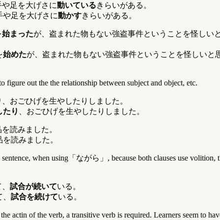
手や足を大げさに
動いている
きらいがある。
手や足を大げさに
動かす
きらいがある。
を
始まった
が、盗まれた物もない強盗事件ということを怪しい
を
始めた
が、盗まれた物もない強盗事件ということを怪しいと
re out the the relationship between subject and object, etc.
り
、おごひげを生やしたりしました。
したり
、おごひげを生やしたりしました。
品を読みました。
品を読みました。
nd sentence, when using「ながら」, because both clauses use volition, the
て、
試合が続いて
いる。
て、
試合を続けて
いる。
e actin of the verb, a transitive verb is required. Learners seem to