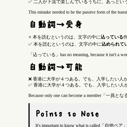
✅ 二人が下流で楽しんでいるうちに、あっとい
This mistake needed to be the passive form of the t
自動詞→受身
⭐ 本を読むというのは、文字の中に
込っている
✅ 本を読むというのは、文字の中に
込められて
「込っている」has no meaning, because it isn't a w
自動詞→可能
❌ 香港に大学が４つある。でも、入学したい人
✅ 香港に大学が４つある。でも、入学したい人
Because only one can become a member「一員
Points to Note
It's important to know what is called「自他ペア」, that