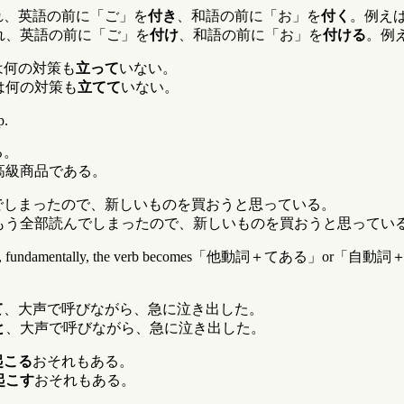
れ、英語の前に「ご」を
付き
、和語の前に「お」を
付く
。例え
れ、英語の前に「ご」を
付け
、和語の前に「お」を
付ける
。例
は何の対策も
立って
いない。
は何の対策も
立てて
いない。
p.
る。
高級商品である。
でしまったので、新しいものを買おうと思っている。
もう全部読んでしまったので、新しいものを買おうと思ってい
esult, fundamentally, the verb becomes「他動詞＋てある」or「自動詞＋てい
て
、大声で呼びながら、急に泣き出した。
と
、大声で呼びながら、急に泣き出した。
起こる
おそれもある。
起こす
おそれもある。