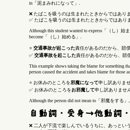
in「泥まみれになって」.
❌ たばこを吸うのは生まれたときからではあり
✅ たばこを吸うのは生まれたときからではあり
Although this student wanted to express「（し）始まる」, this
become「（し）始める」.
⭐
交通事故が起こった
責任があるのだから、賠
✅
交通事故を起こした
責任があるのだから、賠
This example shows taking the blame for somethin
person caused the accident and takes blame for those ac
⭐ お休みのところを
邪魔になって
申し訳ありま
✅ お休みのところを
お邪魔して
申し訳ありませ
Although the person did not mean to「邪魔をする」, that pe
自動詞・受身→他動詞
❌ 二人が下流で楽しんでいるうちに、あっとい