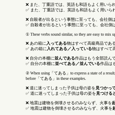
❌ また、丁重語では、英語も和語もよく用いら
✅ また、丁重語では、英語も和語もよく用いら
❌ 自殺者が出るという事態に至っても、会社側
✅ 自殺者が出るという事態に至っても、会社側
① These verbs sound similar, so they are easy to mix u
❌ あの箱に
入ってある
物はすべて高級商品であ
✅ あの箱に
入れてある／入っている
物はすべて
❌ 自分の本棚に
並んである
作品はもう全部読ん
✅ 自分の本棚に
並べてある／並んでいる
作品は
② When using「てある」to express a state of a r
before「てある」in these examples.
❌ 道に迷ってしまった子供は母の姿を
見つかっ
✅ 道に迷ってしまった子供は母の姿を
見つける
❌ 地震は建物を倒壊させるのみならず、火事を
✅ 地震は建物を倒壊させるのみならず、火事を