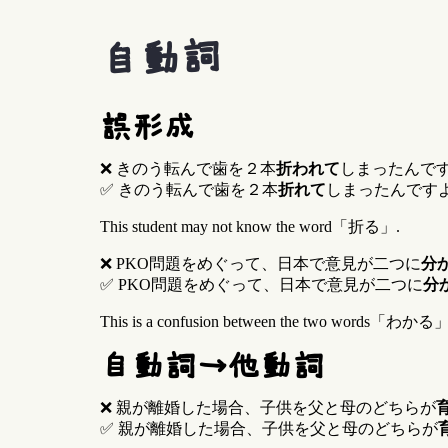
自動詞
誤形成
❌ きのう転んで歯を２本
折われて
しまったんで
✅ きのう転んで歯を２本
折れて
しまったんです
This student may not know the word「折る」.
❌ PKO問題をめぐって、日本で意見が二つに
分
✅ PKO問題をめぐって、日本で意見が二つに
分
This is a confusion between the two words
自動詞→他動詞
❌ 親が離婚した場合、子供を父と母のどちらが
✅ 親が離婚した場合、子供を父と母のどちらが