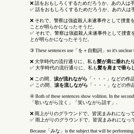
❌ 話をおもしろくするためだろうか、あの人は
✅ 話をおもしろくするためだろうか、あの人は
❌ それで、警察は強盗殺人未遂事件として捜査
ことが明らかになったそうだ。
✅ それで、警察は強盗殺人未遂事件として捜査
とが明らかになったそうだ。
③ These sentences use「を＋自動詞」so it's unclear to figu
❌ 大学時代の流行通りに、私も
髪が肩に垂れた
✅ 大学時代の流行通りに、私も
髪を肩まで垂ら
❌ この間、
涙が流れながら
「・・・」などの作
✅ この間、
涙を流しながら
「・・・」などの作
④ Both of these sentences show volition. In the seco
「歌いながら泣く」「笑いながら話す」.
❌ 雨上がりのグラウンドで、皆泥まみれになっ
✅ 雨上がりのグラウンドで、皆泥まみれになっ
Because「みな」is the subject that will be performing th